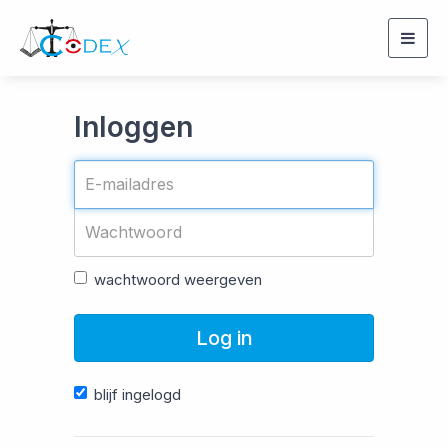
Togg
navig
Inloggen
wachtwoord weergeven
Log in
blijf ingelogd