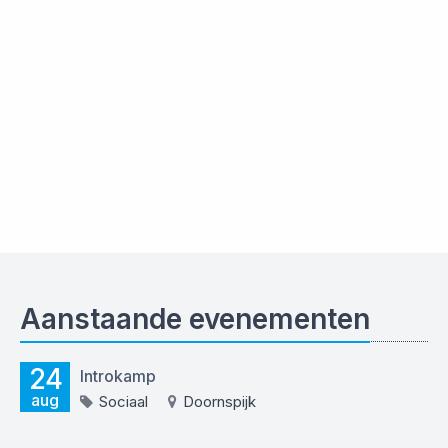
Aanstaande evenementen
24
Introkamp
aug
Sociaal
Doornspijk